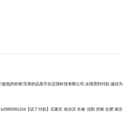
生产厂家!超低的价格!完美的品质尽在迈强科技有限公司,全国货到付款,诚信为
2985991154【试了付款】石家庄 哈尔滨 长春 沈阳 济南 合肥 南京