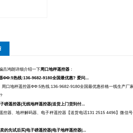
绍
吕鸿朗详细介绍一下
周口地秤遥控器
：
Φ:5热线:136-9682-9180全国最优惠? 爱问...
2日 周口地秤遥控器ΦΦ:5热线:136-9682-9180全国最优惠价格一线
?
子磅遥控器|无线地秤遥控器|送货上门货到付...
控器、地秤解码器、电子秤遥控器【送货电话131 2515 4496】微信号 b
卖的先试后买|电子磅遥控器|电子地秤遥控器|...