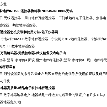
北...
秤IND560遥控器梅特勒IND245-IND880-无锡...
月27日 无线遥控器、周口地秤万能遥控器、三门峡地秤电子遥控器、焦
控器、鹤壁地秤遥控器、...
秤遥控器怎么安装和使用方法-化工仪器网
6日 宁波柯力d2008数字地秤遥控器、宁波柯力d12地秤遥控器、宁波柯力
力d39数字地秤遥控器...
万能解码器-无线控制器-武汉精业仪表电子有...
 型号: 参考价¥ 面议 梧州地秤称遥控器 型号: 参考价¥...周口地秤称无线遥
地秤哪里有
月20日 通过设置限制条件和禁止布线区来限定给定信号所使用的层以及所
传统...
字地器高质量-精品电子科技地秤遥控器
0月6日 数字地器地器定义:地器就是一种改变过磅重量的装置,它有许多叫
器地器定义:地...