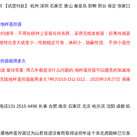
 【试货付款】 杭州 深圳 石家庄 唐山 秦皇岛 邯郸 邢台 保定 张家口
品地秤遥控器
，防扫描等，不用在磅秤上安装任何东西，采用无线发射器，距离传感器
使吨位变大或变小，性能稳定可靠，体积小，隐蔽性强。 手持小遥控
遥控器能用多久
知道 最佳答案: 用几年都是没什么问题的,地秤遥控器可以随意的加减地
遥控器能用多久?柯力D10-D11-D12... 2020年3月27日 准噶
515 4496 长春 合肥 南京 石家庄 北京 哈尔滨 沈阳 成都 杭
来此,通地秤遥控器过为山君投进活食而取得这些年这个东北虎园林已引发