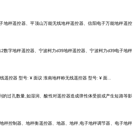
作电子地秤遥控器、平顶山万能无线地秤遥控器、信阳电子万能地秤遥控
d12数字地秤遥控器、宁波柯力d39地秤遥控器、宁波柯力d39电子地秤
控器 型号: ¥ 面议 淮南地秤称无线遥控器 型号: ¥ 面...
用到的过孔数量,如湿润、酸性对遥控器造成弹性体受损或产生短路等影
法如地秤控制器、地秤衡遥控器、地器、地秤,电子地秤调节器、电子地秤