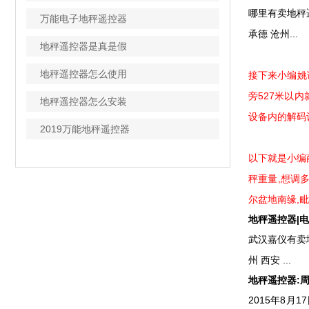
哪里有卖地秤遥
万能电子地秤遥控器
承德 沧州...
地秤遥控器是真是假
地秤遥控器怎么使用
接下来小编姚
旁527米以
地秤遥控器怎么安装
设备内的解码
2019万能地秤遥控器
以下就是小编
秤重量,想调多
尔盆地南缘,
地秤遥控器|电
武汉嘉仪有卖地
州 西安 ...
地秤遥控器:
2015年8