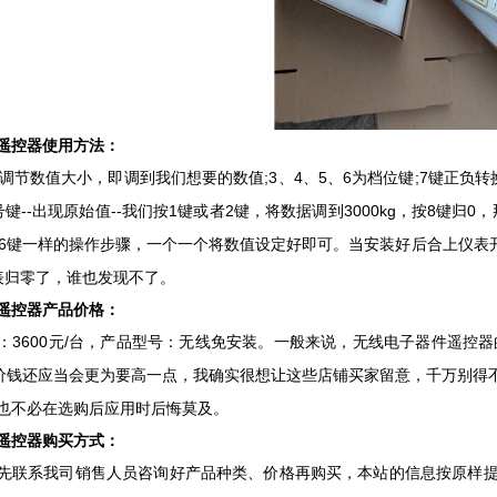
控器使用方法：
节数值大小，即调到我们想要的数值;3、4、5、6为档位键;7键正负转换;
键--出现原始值--我们按1键或者2键，将数据调到3000kg，按8键归0
键6键一样的操作步骤，一个一个将数值设定好即可。当安装好后合上仪表开
表归零了，谁也发现不了。
控器产品价格：
600元/台，产品型号：无线免安装。一般来说，无线电子器件遥控器
，价钱还应当会更为要高一点，我确实很想让这些店铺买家留意，千万别得
也不必在选购后应用时后悔莫及。
控器购买方式：
系我司销售人员咨询好产品种类、价格再购买，本站的信息按原样提