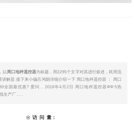
，以
周口地秤遥控器
为标题，用2295个文字对其进行叙述，耗用流
要讲解是:接下来小编吕鸿朗详细介绍一下 周口地秤遥控器 ： 周口
9180全国最优惠? 爱问... 2018年4月2日 周口地秤遥控器ΦΦ:5热
生产厂......
访 问 量：