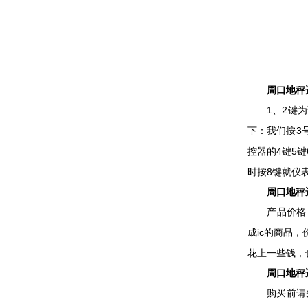
周口地秤遥
1、2键为调
下：我们按3号
控器的4键5
时按8键就仪
周口地秤遥
产品价格：3
成ic的商品
花上一些钱，
周口地秤遥
购买前请先联