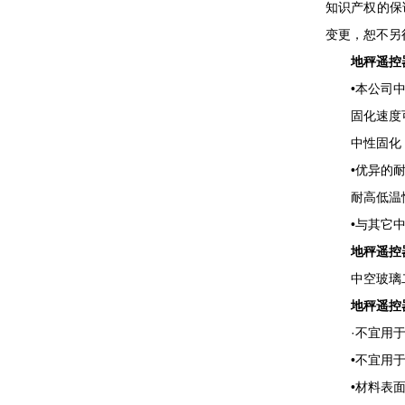
知识产权的保
变更，恕不另
地秤遥控
•本公司中
固化速度可
中性固化，对
•优异的耐
耐高低温性
•与其它中
地秤遥控
中空玻璃二
地秤遥控
·不宜用于所
•不宜用于
•材料表面温