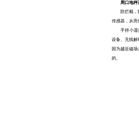
周口地秤遥
防拦截，防扫
传感器，从而
手持小遥控设
设备、无线解
因为越近磁场
的。