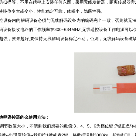
描等，不用在磅秤上安装任何东西，采用无线发射器，距离传感器旁1
使吨位变大或变小，性能稳定可靠，体积小，隐蔽性强。
备内的解码设备必须与无线解码设备内的编码完全一致，否则就无法
码设备接收电路的工作频率在300~634MHZ;无线遥控设备工作电源
越强，效果越好;要保持无线解码设备稳定不动，否则，无线解码设备磁
秤遥控器的么使用方法：
节数值大小，即调到我们想要的数值;3、4、5、6为档位键;7键正负转换;
键--出现原始值--我们按1键或者2键，将数据调到3000kg，按8键归0