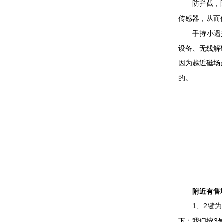
防拦截，防扫
传感器，从而
手持小遥控设
设备、无线解
因为越近磁场
的。
附近有售地
1、2键为调
下：我们按3号