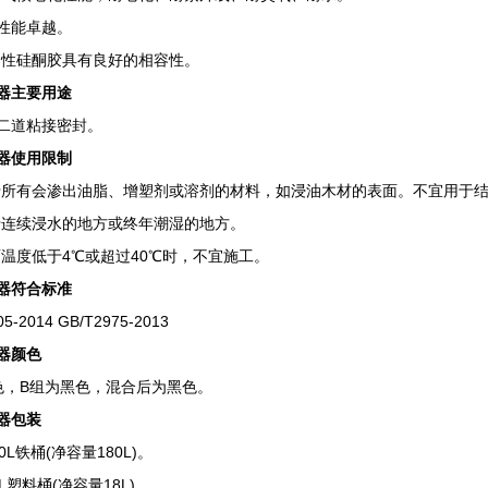
能卓越。
性硅酮胶具有良好的相容性。
器主要用途
道粘接密封。
器使用限制
有会渗出油脂、增塑剂或溶剂的材料，如浸油木材的表面。不宜用于结
连续浸水的地方或终年潮湿的地方。
度低于4℃或超过40℃时，不宜施工。
器符合标准
2014 GB/T2975-2013
器颜色
，B组为黑色，混合后为黑色。
器包装
L铁桶(净容量180L)。
塑料桶(净容量18L)。