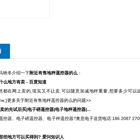
绍
映冬介绍一下
附近有售地秤遥控器的么
：
么地方有卖 - 百度知道
然都在网上卖的,现实又不让卖,可以随意加减地秤重量,想要多少可以设置多少重
ay: none;}更多关于附近有售地秤遥控器的么的问题>>
卖的先试后买|电子磅遥控器|电子地秤遥控器|...
控器、电子磅遥控器、电子秤遥控器?奥意电子送货电话:186 2087 2700
那些地方可以买得到? 爱问知识人