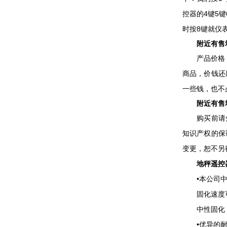
控器的4键5
时按8键就仪
附近有售地
产品价格：2
商品，价钱还
一些钱，也不
附近有售地
购买前请先联
知识产权的保
变更，恕不另
地秤遥控
•本公司中
固化速度可
中性固化，对
•优异的耐