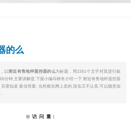
器的么
心，以
附近有售地秤遥控器的么
为标题，用2261个文字对其进行叙
间6分钟,主要讲解是:下面小编马映冬介绍一下 附近有售地秤遥控器
- 百度知道 最佳答案: 当然都在网上卖的,现实又不让卖,可以随意加
.
访 问 量：