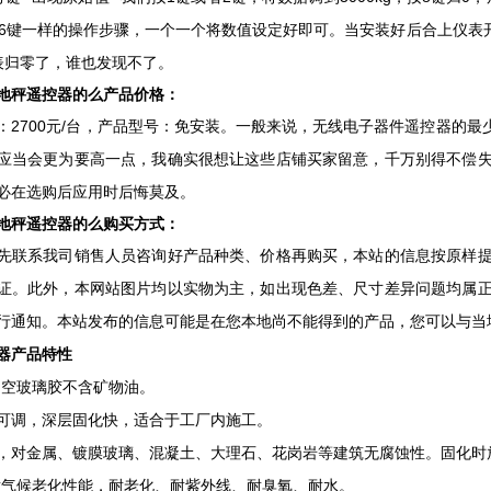
键6键一样的操作步骤，一个一个将数值设定好即可。当安装好后合上仪表开
表归零了，谁也发现不了。
秤遥控器的么产品价格：
700元/台，产品型号：免安装。一般来说，无线电子器件遥控器的最少
应当会更为要高一点，我确实很想让这些店铺买家留意，千万别得不偿
必在选购后应用时后悔莫及。
秤遥控器的么购买方式：
系我司销售人员咨询好产品种类、价格再购买，本站的信息按原样提
证。此外，本网站图片均以实物为主，如出现色差、尺寸差异问题均属
行通知。本站发布的信息可能是在您本地尚不能得到的产品，您可以与当
器产品特性
空玻璃胶不含矿物油。
调，深层固化快，适合于工厂内施工。
金属、镀膜玻璃、混凝土、大理石、花岗岩等建筑无腐蚀性。固化时
气候老化性能，耐老化、耐紫外线、耐臭氧、耐水。