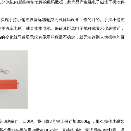
34米以内就能控制地秤的数码数据，此产品产生强电子磁场干扰地秤
实现手持小遥控设备远端遥控无线解码设备工作的目的。手持小遥控
可以使用汽车电瓶，或直接接电池。保证其距离电子地秤或显示仪表很近，
场的变化就导致显示仪表显示的数量不稳定，就无法达到人为操控的目
8键保存、归0键。我们将3号键上保存加3000kg ，那么操作步骤如
，那么我们在想使用加数4000kg时，直接按3键，完毕后按8键归零。遥