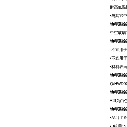
耐高低温性
•与其它中
地秤遥控
中空玻璃二
地秤遥控
·不宜用于所
•不宜用于
•材料表面温
地秤遥控
Q/HWD005-
地秤遥控
A组为白色
地秤遥控
•A组用190
•B组用19L