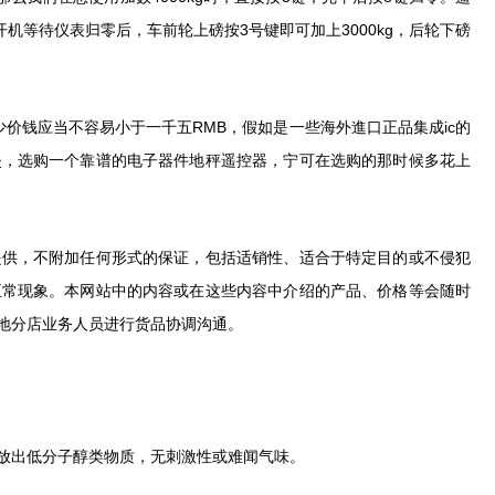
机等待仪表归零后，车前轮上磅按3号键即可加上3000kg，后轮下磅
价钱应当不容易小于一千五RMB，假如是一些海外進口正品集成ic的
失，选购一个靠谱的电子器件地秤遥控器，宁可在选购的那时候多花上
供，不附加任何形式的保证，包括适销性、适合于特定目的或不侵犯
正常现象。本网站中的内容或在这些内容中介绍的产品、价格等会随时
地分店业务人员进行货品协调沟通。
放出低分子醇类物质，无刺激性或难闻气味。