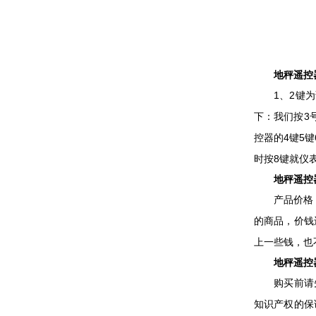
地秤遥控器
1、2键为调
下：我们按3号
控器的4键5
时按8键就仪
地秤遥控器
产品价格：4
的商品，价钱
上一些钱，也
地秤遥控器
购买前请先联
知识产权的保