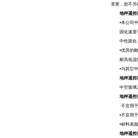
变更，恕不另
地秤遥控
•本公司中
固化速度可
中性固化，对
•优异的耐
耐高低温性
•与其它中
地秤遥控
中空玻璃二
地秤遥控
·不宜用于所
•不宜用于
•材料表面温
地秤遥控