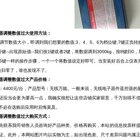
调整数值过大使用方法：
节数值大小，即调到我们想要的数值;3、4、5、6为档位键;7键正负转换;
键--出现原始值--我们按1键或者2键，将数据调到3000kg，按8键归0
键6键一样的操作步骤，一个一个将数值设定好即可。当安装好后合上仪表开
表归零了，谁也发现不了。
调整数值过大产品价格：
400元/台，产品型号：无线万能。一般来说，无线电子器件遥控器的最
还应当会更为要高一点，我确实很想让这些店铺买家留意，千万别得不
不必在选购后应用时后悔莫及。
调整数值过大购买方式：
系我司销售人员咨询好产品种类、价格再购买，本站的信息按原样提
证。此外，本网站图片均以实物为主，如出现色差、尺寸差异问题均属