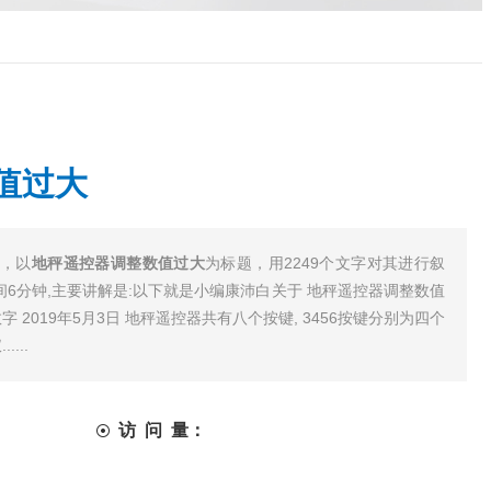
值过大
心，以
地秤遥控器调整数值过大
为标题，用2249个文字对其进行叙
间6分钟,主要讲解是:以下就是小编康沛白关于 地秤遥控器调整数值
 2019年5月3日 地秤遥控器共有八个按键, 3456按键分别为四个
...
访 问 量：