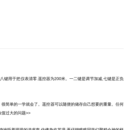
, 八键用于把仪表清零.遥控器为200米。一二键是调节加减,七键是正负
。很简单的一学就会了。遥控器可以随便的储存自己想要的重量。任何
器调整数值过大的问题>>
堂,静静地听着琅琅的读书声,仿佛身临其境;再仔细瞧瞧同学们聚精会神的样