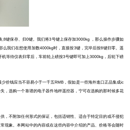
8键保存、归0键。我们将3号键上保存加3000kg ，那么操作步骤如
，那么我们在想使用加数4000kg时，直接按3键，完毕后按8键归零。遥
机等待仪表归零后，车前轮上磅按3号键即可加上3000kg，后轮下磅
少价钱应当不容易小于一千五RMB，假如是一些海外進口正品集成ic
偿失，选购一个靠谱的电子器件地秤遥控器，宁可在选购的那时候多花
供，不附加任何形式的保证，包括适销性、适合于特定目的或不侵犯
正常现象。本网站中的内容或在这些内容中介绍的产品、价格等会随时