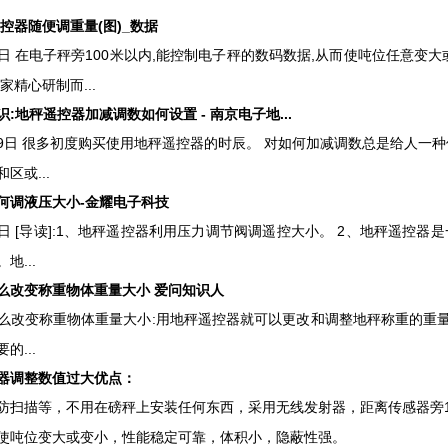
控器随便调重量(图)_数据
月19日 在电子秤旁100米以内,能控制电子秤的数码数据,从而使吨位任意
家精心研制而...
:地秤遥控器加减调数如何设置 - 南京电子地...
月19日 很多初度购买使用地秤遥控器的时辰。 对如何加减调数总是给人一种
区或...
何调液压大小-金耀电子科技
月21日 [导读]:1、地秤遥控器利用压力调节阀调遥控大小。 2、地秤遥
地...
么改变称重物体重量大小 爱问知识人
么改变称重物体重量大小:用地秤遥控器就可以更改和调整地秤称重的重
的...
调整数值过大优点：
描等，不用在磅秤上安装任何东西，采用无线发射器，距离传感器旁1
使吨位变大或变小，性能稳定可靠，体积小，隐蔽性强。