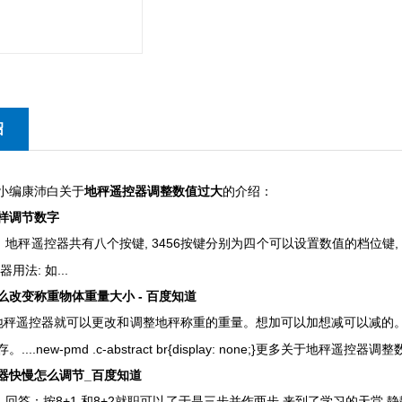
绍
编康沛白关于
地秤遥控器调整数值过大
的介绍：
样调节数字
3日 地秤遥控器共有八个按键, 3456按键分别为四个可以设置数值的档位键
用法: 如...
么改变称重物体重量大小 - 百度知道
用地秤遥控器就可以更改和调整地秤称重的重量。想加可以加想减可以减的
...new-pmd .c-abstract br{display: none;}更多关于地秤遥控
器快慢怎么调节_百度知道
9日 回答：按8+1 和8+2就职可以了于是三步并作两步,来到了学习的天