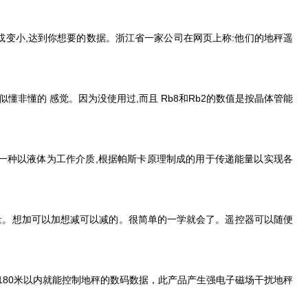
变大或变小,达到你想要的数据。浙江省一家公司在网页上称:他们的地秤遥
似懂非懂的 感觉。因为没使用过,而且 Rb8和Rb2的数值是按晶体管能
控器是一种以液体为工作介质,根据帕斯卡原理制成的用于传递能量以实现各
量。想加可以加想减可以减的。很简单的一学就会了。遥控器可以随便
80米以内就能控制地秤的数码数据，此产品产生强电子磁场干扰地秤