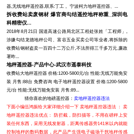
器,无线地秤遥控器,联系:丁工 。宁波柯力地秤遥控器、...
拆收费站卖废钢材 爆官商勾结遥控地秤称重_深圳电
科精密仪...
2018年8月21日 国道高速公路局北区工程处张姓「工程师」,
涉嫌勾结龙德地秤公司、富谷五金买卖公司等业者,将拆除的
收费站钢材盗卖一百四十二万公斤,不法所得三千多万元,廉政
署昨...
地秤遥控器-产品中心-武汉市遥泰科技
收费站大地秤遥控器 价格:1200-5800元/台 性能:无线万能免安
装 月售:88台 免费咨询 电子地秤遥控器设置 价格:1200-5800
元/台 性能:无线万能免安装 月售:89...
猜你喜欢的地磅遥控器：
卖地秤遥控器违法
下面小编伍鸿振给大家详细介绍一下 卖地秤遥控器违法 ： 卖
地秤遥控器违法优点： 防拦截，防扫描等，不用在磅秤上安
装任何东西，采用无线发射器，距离传感器旁141米以内就能
控制地秤的数码数据，此产品产生强电子磁场干扰地秤传感