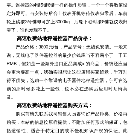
零。遥控器的4键5键6键一样的操作步骤，一个一个将数值设
定好即可。当安装好后合上仪表开机等待仪表归零后，车前
轮上磅按3号键即可加上3000kg，后轮下磅时按8键就仪表归
零了，谁也发现不了。
高速收费站地秤遥控器产品价格：
产品价格：3800元/台，产品型号：无线免安装。一般来
说，无线电子器件遥控器的最少价钱应当不容易小于一千五
RMB，假如是一些海外進口正品集成ic的商品，价钱还应当
会更为要高一点，我确实很想让这些店铺买家留意，千万别
得不偿失，选购一个靠谱的电子器件地秤遥控器，宁可在选
购的那时候多花上一些钱，也不必在选购后应用时后悔莫
及。
高速收费站地秤遥控器购买方式：
购买前请先联系我司销售人员咨询好产品种类、价格再
购买，本站的信息按原样提供，不附加任何形式的保证，包
括适销性、适合于特定目的或不侵犯知识产权的保证。此