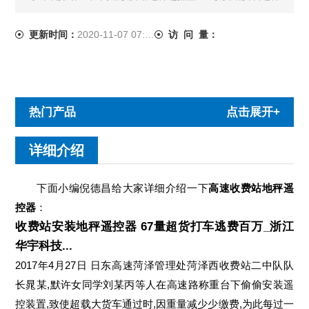
遥控器 67量超货打车逃费百万_浙江华宇科技... 2017年4月
27日 日东高速菏泽管理处菏泽西收费站二中队队......
更新时间：
2020-11-07 07:55:19
访 问 量：
热门产品
点击展开+
详细介绍
下面小编倪德昌给大家详细介绍一下
高速收费站地秤遥
控器
：
收费站安装地秤遥控器 67量超货打车逃费百万_浙江
华宇科技...
2017年4月27日 日东高速菏泽管理处菏泽西收费站二中队队
长晁某,默许女同学刘某丙等人在高速路称重台下偷偷安装遥
控装置,致使超载大货车通过时,因重量减少少缴费,为此每过一