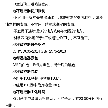
中空玻璃二道粘接密封。
地秤遥控器使用限制
·不宜用于所有会渗出油脂、增塑剂或溶剂的材料，如浸
油木材的表面。不宜用于结霜或潮湿的表面。
•不宜用于连续浸水的地方或终年潮湿的地方。
•材料表面温度低于4℃或超过40℃时，不宜施工。
地秤遥控器符合标准
Q/HWD005-2014 GB/T2975-2013
地秤遥控器颜色
A组为白色，B组为黑色，混合后为黑色。
地秤遥控器包装
•A组用190L铁桶(净容量180L)。
•B组用19L塑料桶(净容量18L)。
地秤遥控器固化时间
双组份中空玻璃密封胶两组为混合后，有20-90分钟的适
用期，