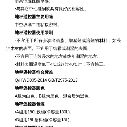
耐高低温性能卓越。
•与其它中性硅酮胶具有良好的相容性。
地秤遥控器主要用途
中空玻璃二道粘接密封。
地秤遥控器使用限制
·不宜用于所有会渗出油脂、增塑剂或溶剂的材料，如浸
油木材的表面。不宜用于结霜或潮湿的表面。
•不宜用于连续浸水的地方或终年潮湿的地方。
•材料表面温度低于4℃或超过40℃时，不宜施工。
地秤遥控器符合标准
Q/HWD005-2014 GB/T2975-2013
地秤遥控器颜色
A组为白色，B组为黑色，混合后为黑色。
地秤遥控器包装
•A组用190L铁桶(净容量180L)。
•B组用19L塑料桶(净容量18L)。