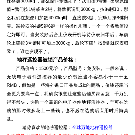
保存加3000kg ，那么操作步骤如下：我们按3号键--出现原始
值--我们按1键或者2键，将数据调到3000kg，按8键归0，那
么我们在想使用加数4000kg时，直接按3键，完毕后按8键归
零。遥控器的4键5键6键一样的操作步骤，一个一个将数值设
定好即可。当安装好后合上仪表开机等待仪表归零后，车前
轮上磅按3号键即可加上3000kg，后轮下磅时按8键就仪表归
零了，谁也发现不了。
地秤遥控器被锁产品价格：
产品价格：1500元/台，产品型号：免安装。一般来说，
无线电子器件遥控器的最少价钱应当不容易小于一千五
RMB，假如是一些海外進口正品集成ic的商品，价钱还应当
会更为要高一点，我确实很想让这些店铺买家留意，千万别
得不偿失，选购一个靠谱的电子器件地秤遥控器，宁可在选
购的那时候多花上一些钱，也不必在选购后应用时后悔莫
及。
猜你喜欢的地磅遥控器：
全球万能地秤遥控器