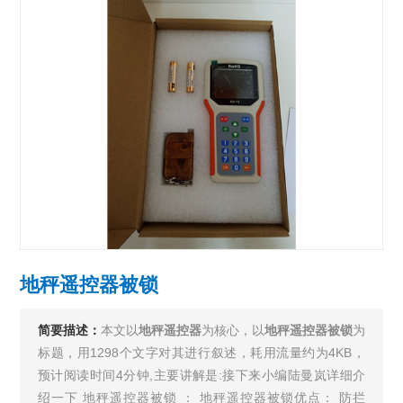
地秤遥控器被锁
简要描述：
本文以
地秤遥控器
为核心，以
地秤遥控器被锁
为
标题，用1298个文字对其进行叙述，耗用流量约为4KB，
预计阅读时间4分钟,主要讲解是:接下来小编陆曼岚详细介
绍一下 地秤遥控器被锁 ： 地秤遥控器被锁优点： 防拦