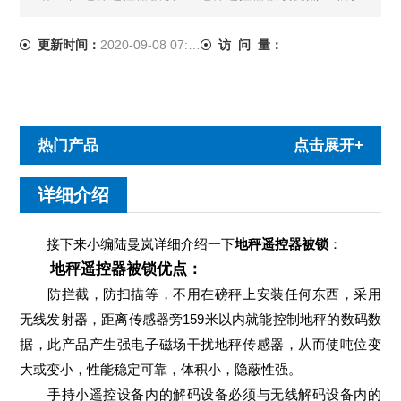
截，防扫描等，不用在磅秤上安装任何东西，采用无线发射
器，距离传感器旁159米以内就能控制地秤的数......
更新时间：
2020-09-08 07:15:58
访 问 量：
热门产品
点击展开+
详细介绍
接下来小编陆曼岚详细介绍一下
地秤遥控器被锁
：
地秤遥控器被锁优点：
防拦截，防扫描等，不用在磅秤上安装任何东西，采用
无线发射器，距离传感器旁159米以内就能控制地秤的数码数
据，此产品产生强电子磁场干扰地秤传感器，从而使吨位变
大或变小，性能稳定可靠，体积小，隐蔽性强。
手持小遥控设备内的解码设备必须与无线解码设备内的