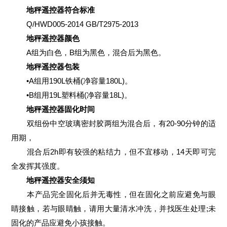
地秤遥控器符合标准
Q/HWD005-2014 GB/T2975-2013
地秤遥控器颜色
A组为白色，B组为黑色，混合后为黑色。
地秤遥控器包装
•A组用190L铁桶(净容量180L)。
•B组用19L塑料桶(净容量18L)。
地秤遥控器固化时间
双组份中空玻璃密封胶两组为混合后，有20-90分钟的适
用期，
混合后2h即有较强的粘结力，但不宜移动，14天即可完
全发挥其强度。
地秤遥控器安全须知
本产品完全固化后并无毒性，但在固化之前应避免与眼
睛接触，若与眼睛触，请用大量清水冲洗，并找医生处理;未
固化的产品应避免小孩接触。