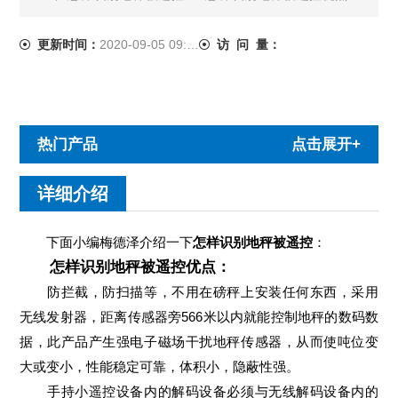
防拦截，防扫描等，不用在磅秤上安装任何东西，采用无线
发射器，距离传感器旁566米以内就能控制地秤的......
更新时间：
2020-09-05 09:16:34
访 问 量：
热门产品
点击展开+
详细介绍
下面小编梅德泽介绍一下
怎样识别地秤被遥控
：
怎样识别地秤被遥控优点：
防拦截，防扫描等，不用在磅秤上安装任何东西，采用
无线发射器，距离传感器旁566米以内就能控制地秤的数码数
据，此产品产生强电子磁场干扰地秤传感器，从而使吨位变
大或变小，性能稳定可靠，体积小，隐蔽性强。
手持小遥控设备内的解码设备必须与无线解码设备内的