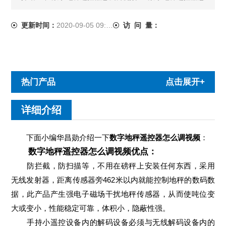
么调视频优点： 防拦截，防扫描等，不用在磅秤上安装任
何东西，采用无线发射器，距离传感器旁462米以内就......
更新时间：
2020-09-05 09:14:21
访 问 量：
热门产品
点击展开+
详细介绍
下面小编华昌勋介绍一下
数字地秤遥控器怎么调视频
：
数字地秤遥控器怎么调视频优点：
防拦截，防扫描等，不用在磅秤上安装任何东西，采用
无线发射器，距离传感器旁462米以内就能控制地秤的数码数
据，此产品产生强电子磁场干扰地秤传感器，从而使吨位变
大或变小，性能稳定可靠，体积小，隐蔽性强。
手持小遥控设备内的解码设备必须与无线解码设备内的