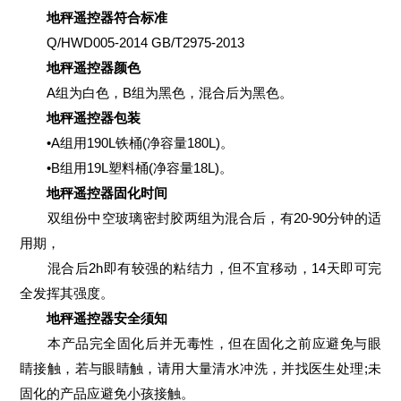
地秤遥控器符合标准
Q/HWD005-2014 GB/T2975-2013
地秤遥控器颜色
A组为白色，B组为黑色，混合后为黑色。
地秤遥控器包装
•A组用190L铁桶(净容量180L)。
•B组用19L塑料桶(净容量18L)。
地秤遥控器固化时间
双组份中空玻璃密封胶两组为混合后，有20-90分钟的适
用期，
混合后2h即有较强的粘结力，但不宜移动，14天即可完
全发挥其强度。
地秤遥控器安全须知
本产品完全固化后并无毒性，但在固化之前应避免与眼
睛接触，若与眼睛触，请用大量清水冲洗，并找医生处理;未
固化的产品应避免小孩接触。