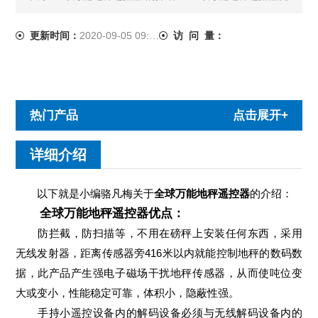
点： 防拦截，防扫描等，不用在磅秤上安装任何东西，采
用无线发射器，距离传感器旁416米以内就能控制......
更新时间：
2020-09-05 09:13:25
访 问 量：
热门产品
点击展开+
详细介绍
以下就是小编骆凡梅关于
全球万能地秤遥控器
的介绍：
全球万能地秤遥控器优点：
防拦截，防扫描等，不用在磅秤上安装任何东西，采用
无线发射器，距离传感器旁416米以内就能控制地秤的数码数
据，此产品产生强电子磁场干扰地秤传感器，从而使吨位变
大或变小，性能稳定可靠，体积小，隐蔽性强。
手持小遥控设备内的解码设备必须与无线解码设备内的