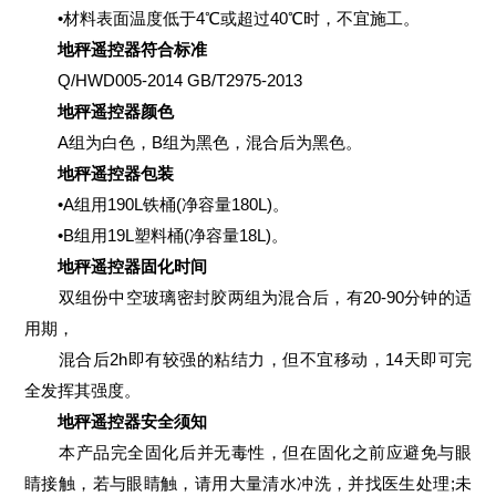
•材料表面温度低于4℃或超过40℃时，不宜施工。
地秤遥控器符合标准
Q/HWD005-2014 GB/T2975-2013
地秤遥控器颜色
A组为白色，B组为黑色，混合后为黑色。
地秤遥控器包装
•A组用190L铁桶(净容量180L)。
•B组用19L塑料桶(净容量18L)。
地秤遥控器固化时间
双组份中空玻璃密封胶两组为混合后，有20-90分钟的适
用期，
混合后2h即有较强的粘结力，但不宜移动，14天即可完
全发挥其强度。
地秤遥控器安全须知
本产品完全固化后并无毒性，但在固化之前应避免与眼
睛接触，若与眼睛触，请用大量清水冲洗，并找医生处理;未