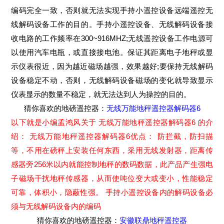
编码完全一致，否则就无法实现手持小遥控设备远端遥控无
线解码设备工作的目的。手持小遥控设备、无线解码设备接
收电路的工作频率在300~916MHZ;无线遥控设备工作电源可
以使用汽车电瓶，或直接接电池。保证其距离电子地秤或显
示仪表很近，因为越近磁场越强，效果越好;要保持无线解码
设备稳定不动，否则，无线解码设备磁场的变化就导致显示
仪表显示的数量不稳定，就无法达到人为操控的目的。
猜你喜欢的地磅遥控器：
无线万能地秤遥控器解码器6
以下就是小编孟鸿风关于 无线万能地秤遥控器解码器6 的介
绍： 无线万能地秤遥控器解码器6优点： 防拦截，防扫描
等，不用在磅秤上安装任何东西，采用无线发射器，距离传
感器旁256米以内就能控制地秤的数码数据，此产品产生强电
子磁场干扰地秤传感器，从而使吨位变大或变小，性能稳定
可靠，体积小，隐蔽性强。 手持小遥控设备内的解码设备必
须与无线解码设备内的编码
猜你喜欢的地磅遥控器：
安徽联鼎地秤遥控器