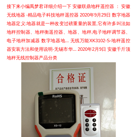
接下来小编禹梦君详细介绍一下 安徽联鼎地秤遥控器 ： 安徽
无线地器 -精品电子科技地秤遥控器 2020年9月29日 数字地器
地器定义:地器就是一种改变过磅重量的装置,它有许多叫法如
地秤控制器、地秤衡遥控器、地器、地秤,电子地秤调节器、
电子地秤加减器 数字地器地... 无线万能XK3102-S-地秤遥控
器安装方法和使用说明-无锡市华... 2020年2月9日 安徽千斤顶
地秤无线控制器产品分类