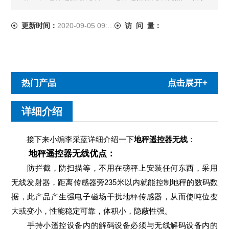
截，防扫描等，不用在磅秤上安装任何东西，采用无线发射
器，距离传感器旁235米以内就能控制地秤的数......
更新时间：
2020-09-05 09:09:30
访 问 量：
热门产品
点击展开+
详细介绍
接下来小编李采蓝详细介绍一下
地秤遥控器无线
：
地秤遥控器无线优点：
防拦截，防扫描等，不用在磅秤上安装任何东西，采用
无线发射器，距离传感器旁235米以内就能控制地秤的数码数
据，此产品产生强电子磁场干扰地秤传感器，从而使吨位变
大或变小，性能稳定可靠，体积小，隐蔽性强。
手持小遥控设备内的解码设备必须与无线解码设备内的