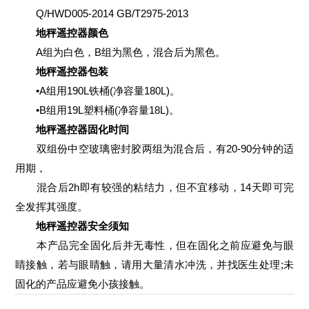
Q/HWD005-2014 GB/T2975-2013
地秤遥控器颜色
A组为白色，B组为黑色，混合后为黑色。
地秤遥控器包装
•A组用190L铁桶(净容量180L)。
•B组用19L塑料桶(净容量18L)。
地秤遥控器固化时间
双组份中空玻璃密封胶两组为混合后，有20-90分钟的适
用期，
混合后2h即有较强的粘结力，但不宜移动，14天即可完
全发挥其强度。
地秤遥控器安全须知
本产品完全固化后并无毒性，但在固化之前应避免与眼
睛接触，若与眼睛触，请用大量清水冲洗，并找医生处理;未
固化的产品应避免小孩接触。