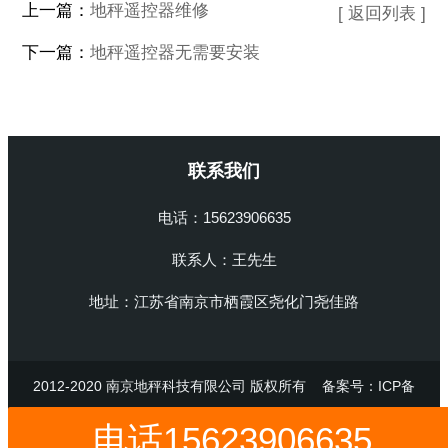
上一篇：
地秤遥控器维修
[ 返回列表 ]
下一篇：
地秤遥控器无需要安装
联系我们
电话：15623906635
联系人：王先生
地址：江苏省南京市栖霞区尧化门尧佳路
2012-2020 南京地秤科技有限公司 版权所有
备案号：ICP备
47514698号
电话15623906635
技术支持：
怎样防地秤遥控器作弊
地秤遥控器
地秤防遥控