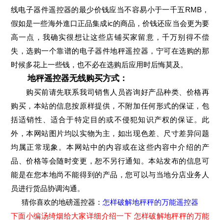
线电子器件遥控器的最少价钱应当不容易小于一千五RMB，
假如是一些海外進口正品集成ic的商品，价钱还应当会更为要
高一点，我确实很想让这些店铺买家留意，千万别得不偿
失，选购一个靠谱的电子器件地秤遥控器，宁可在选购的那
时候多花上一些钱，也不必在选购后应用时后悔莫及。
地秤遥控器无线购买方式：
购买前请先联系我司销售人员咨询好产品种类、价格再
购买，本站的信息按原样提供，不附加任何形式的保证，包
括适销性、适合于特定目的或不侵犯知识产权的保证。此
外，本网站图片均以实物为主，如出现色差、尺寸差异问题
均属正常现象。本网站中的内容或在这些内容中介绍的产
品、价格等会随时变更，恕不另行通知。本站发布的信息可
能是在您本地尚不能得到的产品，您可以与当地分店业务人
员进行货品协调沟通。
猜你喜欢的地磅遥控器：
怎样破解地秤秤的万能遥控器
下面小编汤绮烟给大家详细介绍一下 怎样破解地秤秤的万能