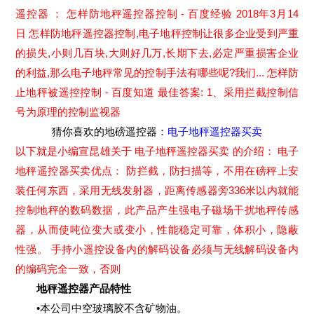
遥控器 ： 怎样防地秤遥控器控制 - 百度经验 2018年3月14
日 怎样防地秤遥控器控制,电子地秤控制让很多企业受到严重
的损失,小则几百块,大则好几万,长期下去,必定严重损害企业
的利益,那么电子地秤常见的控制手法有哪些呢?我们... 怎样防
止地秤被遥控控制 - 百度知道 最佳答案: 1、采用拦截控制信
号为原理的控制监视器
猜你喜欢的地磅遥控器：
电子地秤遥控器买卖
以下就是小编宣昆雄关于 电子地秤遥控器买卖 的介绍： 电子
地秤遥控器买卖优点： 防拦截，防扫描等，不用在磅秤上安
装任何东西，采用无线发射器，距离传感器旁336米以内就能
控制地秤的数码数据，此产品产生强电子磁场干扰地秤传感
器，从而使吨位变大或变小，性能稳定可靠，体积小，隐蔽
性强。 手持小遥控设备内的解码设备必须与无线解码设备内
的编码完全一致，否则
地秤遥控器产品特性
•本公司中空玻璃胶不含矿物油。